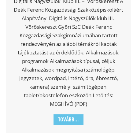
Digitális Nagyszülők Klub III. – Vöröskereszt A
Deák Ferenc Közgazdasági Szakközépiskoláért
Alapítvány Digitális Nagyszülők klub III.
Vöröskereszt Győri SzC Deák Ferenc
Közgazdasági Szakgimnáziumában tartott
rendezvényén az alábbi témákról kaptak
tájékoztatást az érdeklődők: Alkalmazások,
programok Alkalmazások típusai, céljuk
Alkalmazások megnyitása (számológép,
jegyzetek, wordpad, intéző, óra, ébresztő,
kamera) személyi számítógépen,
tablet/okostelefon eszközön Letöltés:
MEGHÍVÓ (PDF)
TOVÁBB...