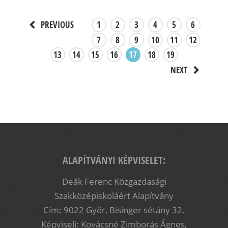
1
2
3
4
5
6
PREVIOUS
7
8
9
10
11
12
13
14
15
16
17
18
19
NEXT
ALAPÍTVÁNYI KÉPVISELET:
Deák Ferenc Közgazdasági
Szakközépiskoláért Alapítvány
Cím: 9022 Győr, Bisinger sétány 32.
Képviseli: Kovácsné Zimborás Ágnes,