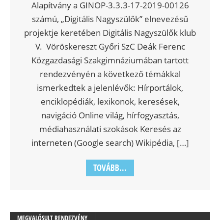
Alapítvány a GINOP-3.3.3-17-2019-00126
számú, „Digitális Nagyszülők” elnevezésű
projektje keretében Digitális Nagyszülők klub
V. Vöröskereszt Győri SzC Deák Ferenc
Közgazdasági Szakgimnáziumában tartott
rendezvényén a következő témákkal
ismerkedtek a jelenlévők: Hírportálok,
enciklopédiák, lexikonok, keresések,
navigáció Online világ, hírfogyasztás,
médiahasználati szokások Keresés az
interneten (Google search) Wikipédia, […]
TOVÁBB...
MEGVALÓSULT RENDEZVÉNY