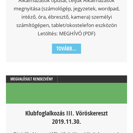
Alkalmazások típusai, céljuk Alkalmazások
megnyitása (számológép, jegyzetek, wordpad,
intéző, óra, ébresztő, kamera) személyi
számítógépen, tablet/okostelefon eszközön
Letöltés: MEGHÍVÓ (PDF)
TOVÁBB...
MEGVALÓSULT RENDEZVÉNY
Klubfoglalkozás III. Vöröskereszt
2019.11.30.