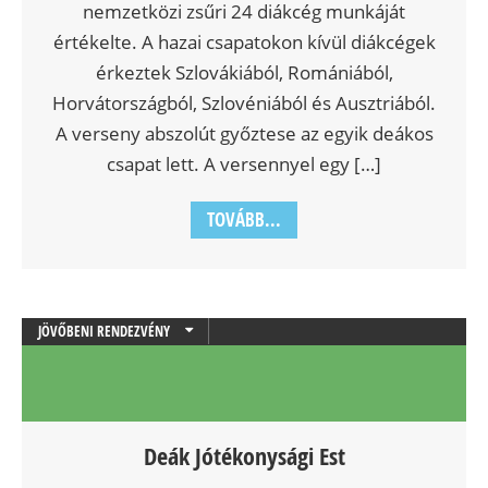
nemzetközi zsűri 24 diákcég munkáját
értékelte. A hazai csapatokon kívül diákcégek
érkeztek Szlovákiából, Romániából,
Horvátországból, Szlovéniából és Ausztriából.
A verseny abszolút győztese az egyik deákos
csapat lett. A versennyel egy […]
TOVÁBB...
JÖVŐBENI RENDEZVÉNY
UNCATEGORIZED
Deák Jótékonysági Est