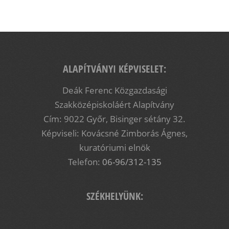
ALAPÍTVÁNYI KÉPVISELET:
Deák Ferenc Közgazdasági
Szakközépiskoláért Alapítvány
Cím: 9022 Győr, Bisinger sétány 32.
Képviseli: Kovácsné Zimborás Ágnes,
kuratóriumi elnök
Telefon:
06-96/312-135
SZÉKHELYÜNK: