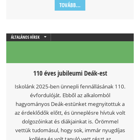
TOVÁBB...
ÁLTALÁNOS HÍREK
BLOG
110 éves jubileumi Deák-est
Iskolánk 2025-ben ünnepli fennállásának 110.
évfordulóját. Ebből az alkalomból
hagyományos Deák-estünket megnyitottuk a
az érdeklődők előtt, és ünneplésre hívtuk volt
dolgozóinkat és diákjainkat is. Örömmel
vettük tudomásul, hogy sok, immár nyugdíjas
kolléga és volt tanuló vett részt az