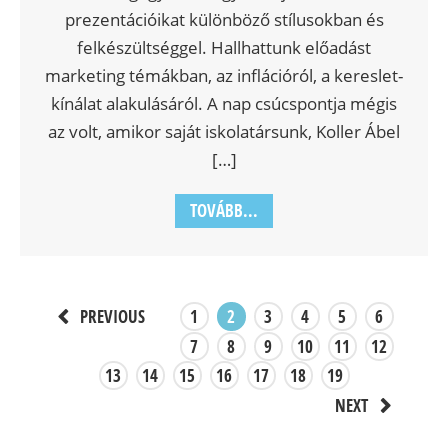
prezentációikat különböző stílusokban és
felkészültséggel. Hallhattunk előadást
marketing témákban, az inflációról, a kereslet-
kínálat alakulásáról. A nap csúcspontja mégis
az volt, amikor saját iskolatársunk, Koller Ábel
[…]
TOVÁBB...
1
2
3
4
5
6
PREVIOUS
7
8
9
10
11
12
13
14
15
16
17
18
19
NEXT