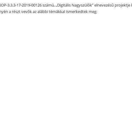
P-3.3.3-17-2019-00126 számú, „Digitális Nagyszülők” elnevezésű projektje k
yén a részt vevők az alábbi témákkal ismerkedtek meg: