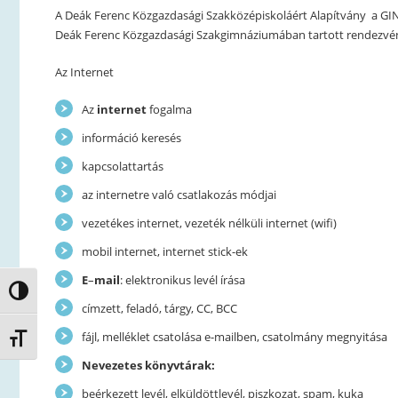
A Deák Ferenc Közgazdasági Szakközépiskoláért Alapítvány a GINO
Deák Ferenc Közgazdasági Szakgimnáziumában tartott rendezvén
Az Internet
Az
internet
fogalma
információ keresés
kapcsolattartás
az internetre való csatlakozás módjai
vezetékes internet, vezeték nélküli internet (wifi)
mobil internet, internet stick-ek
E
–
mail
: elektronikus levél írása
Nagy kontraszt váltása
címzett, feladó, tárgy, CC, BCC
fájl, melléklet csatolása e-mailben, csatolmány megnyitása
Betűméret váltása
Nevezetes könyvtárak:
beérkezett levél, elküldöttlevél, piszkozat, spam, kuka