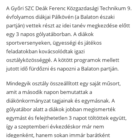
A Győri SZC Deák Ferenc Közgazdasági Technikum 9.
évfolyamos diákjai Pálkövén (a Balaton északi
partján) vettek részt az idei tanév megkezdése előtt
egy 3 napos gólyatáborban. A diákok
sportversenyeken, ügyességi és játékos
feladatokban kovácsolódtak igazi
osztályközösséggé. A kötött programok mellett
jutott idő fürdőzni és napozni a Balaton partján.
Mindegyik osztály összeállított egy saját műsort,
amit a második napon bemutattak a
diákönkormányzat tagjainak és egymásnak. A
gólyatábor alatt a diákok jobban megismerték
egymást és felejthetetlen 3 napot töltöttek együtt,
így a szeptemberi évkezdéskor már nem
idegenként, hanem sokan immár barátként