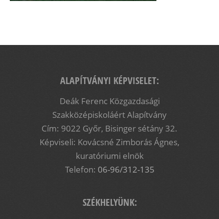
ALAPÍTVÁNYI KÉPVISELET:
Deák Ferenc Közgazdasági
Szakközépiskoláért Alapítvány
Cím: 9022 Győr, Bisinger sétány 32.
Képviseli: Kovácsné Zimborás Ágnes,
kuratóriumi elnök
Telefon:
06-96/312-135
SZÉKHELYÜNK: