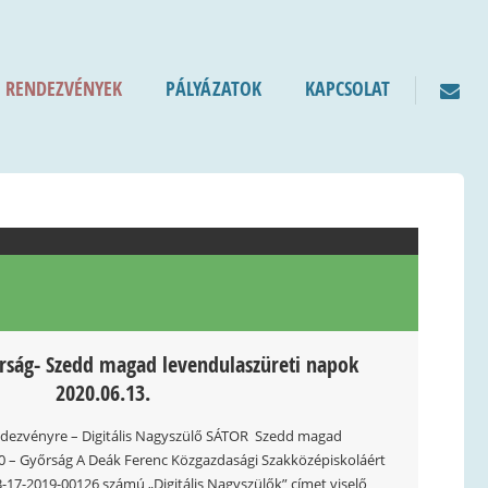
RENDEZVÉNYEK
PÁLYÁZATOK
KAPCSOLAT
őrság- Szedd magad levendulaszüreti napok
2020.06.13.
endezvényre – Digitális Nagyszülő SÁTOR Szedd magad
0 – Győrság A Deák Ferenc Közgazdasági Szakközépiskoláért
-17-2019-00126 számú „Digitális Nagyszülők” címet viselő