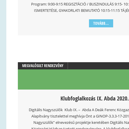
Program: 9:00-9:15 REGISZTÁCIÓ / BUSZINDULÁS 9:15- 
ISMERTETÉSE, GYAKORLATI BEMUTATÓ 10:15-11:15 TÁJ
TOVÁBB...
MEGVALÓSULT RENDEZVÉNY
Klubfoglalkozás IX. Abda 2020.
Digitális Nagyszülők Klub IX. – Abda A Deák Ferenc Közga
Alapítvány tisztelettel meghívja Önt a GINOP-3.3.3-17-201
Nagyszülők” elnevezésű projektje keretében Digitális Na
Közösségi Házban tartott rendezvényére. A klubfoglalkoz