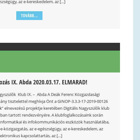
szségügy, az e-kereskedelem, az […]
TOVÁBB...
kozás IX. Abda 2020.03.17. ELMARAD!
gyszülők Klub IX. – Abda A Deák Ferenc Közgazdasági
vány tisztelettel meghívja Önt a GINOP-3.3.3-17-2019-00126
k” elnevezésű projektje keretében Digitális Nagyszülők klub
ban tartott rendezvényére. A klubfoglalkozásaink során
 informatikai és infokommunikációs eszközök használatába,
-közigazgatás, az e-egészségügy, az e-kereskedelem, az
lektronikus kapcsolattartás, az […]