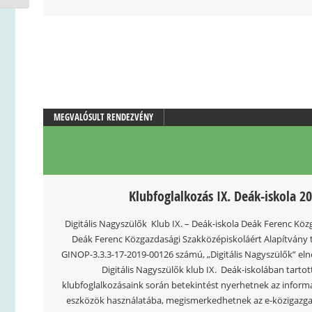
MEGVALÓSULT RENDEZVÉNY
Klubfoglalkozás IX. Deák-iskola 20
Digitális Nagyszülők Klub IX. – Deák-iskola Deák Ferenc K
Deák Ferenc Közgazdasági Szakközépiskoláért Alapítvány t
GINOP-3.3.3-17-2019-00126 számú, „Digitális Nagyszülők” el
Digitális Nagyszülők klub IX. Deák-iskolában tarto
klubfoglalkozásaink során betekintést nyerhetnek az inform
eszközök használatába, megismerkedhetnek az e-közigazgatá