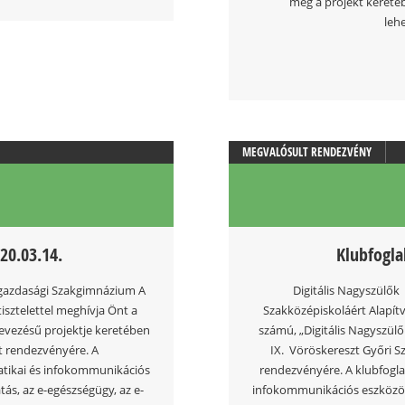
meg a projekt keretéb
leh
MEGVALÓSULT RENDEZVÉNY
20.03.14.
Klubfogla
özgazdasági Szakgimnázium A
Digitális Nagyszülők
isztelettel meghívja Önt a
Szakközépiskoláért Alapít
nevezésű projektje keretében
számú, „Digitális Nagyszülő
tt rendezvényére. A
IX. Vöröskereszt Győri 
atikai és infokommunikációs
rendezvényére. A klubfogla
s, az e-egészségügy, az e-
infokommunikációs eszközök