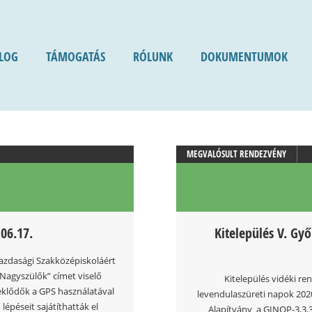
LOG
TÁMOGATÁS
RÓLUNK
DOKUMENTUMOK
MEGVALÓSULT RENDEZVÉNY
.06.17.
Kitelepülés V. Gy
gazdasági Szakközépiskoláért
 Nagyszülők” címet viselő
Kitelepülés vidéki r
deklődők a GPS használatával
levendulaszüreti napok 202
lépéseit sajátíthatták el
Alapítvány a GINOP-3.3.3