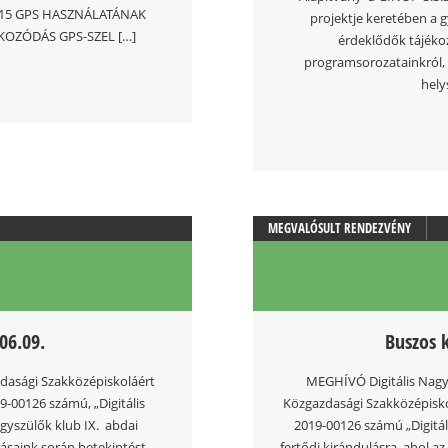
10:15 GPS HASZNÁLATÁNAK
projektje keretében a 
ÉKOZÓDÁS GPS-SZEL […]
érdeklődők tájékoz
programsorozatainkról, 
hely
MEGVALÓSULT RENDEZVÉNY
06.09.
Buszos 
zdasági Szakközépiskoláért
MEGHÍVÓ Digitális Nagy
9-00126 számú, „Digitális
Közgazdasági Szakközépiskol
gyszülők klub IX. abdai
2019-00126 számú „Digitál
ásaink során betekintést
fertődi kirándulásra, ahol 