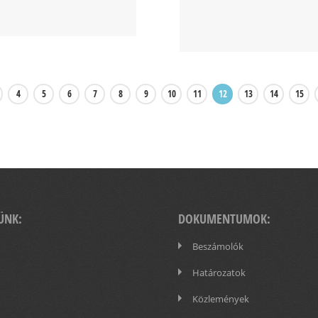
4
5
6
7
8
9
10
11
12
13
14
15
ÜNK:
DOKUMENTUMOK:
Beszámolók
Határozatok
Közlemények