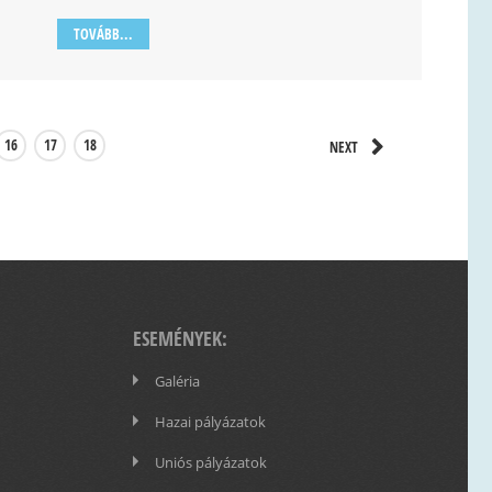
TOVÁBB...
16
17
18
NEXT
ESEMÉNYEK:
Galéria
Hazai pályázatok
Uniós pályázatok