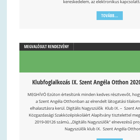
kereskedelem, az elektronikus kapcsolatta
TOVÁBB...
MEGVALÓSULT RENDEZVÉNY
Klubfoglalkozás IX. Szent Angéla Otthon 202
MEGHÍVÓ Ezúton értesítünk minden kedves résztvevőt, hogy 
a Szent Angéla Otthonban az elrendelt látogatási tilalom
elhalasztásra kerül. Digitális Nagyszülők Klub IX. – Szent 
Közgazdasági Szakközépiskoláért Alapítvány tisztelettel meg
2019-00126 számú, „Digitális Nagyszülők” elnevezésű proj
Nagyszülők klub IX. Szent Angéla Ottho