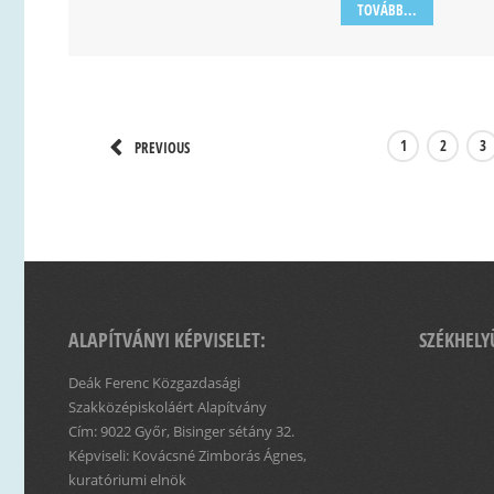
TOVÁBB...
1
2
3
PREVIOUS
ALAPÍTVÁNYI KÉPVISELET:
SZÉKHELY
Deák Ferenc Közgazdasági
Szakközépiskoláért Alapítvány
Cím: 9022 Győr, Bisinger sétány 32.
Képviseli: Kovácsné Zimborás Ágnes,
kuratóriumi elnök