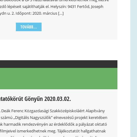
zdő lépéseit sajátíthatják el. Helyszín: 9431 Fertőd, Joseph
dn u. 2. Időpont: 2020. március […]
TOVÁBB...
atókörút Gönyűn 2020.03.02.
Deák Ferenc Közgazdasági Szakközépiskoláért Alapítvány
számú „Digitális Nagyszülők” elnevezésű projekt keretében
ak harmadik rendezvényén az érdeklődők a pályázat oktató
sfilmjeivel ismerkedhetnek meg. Tájékoztatót hallgathatnak