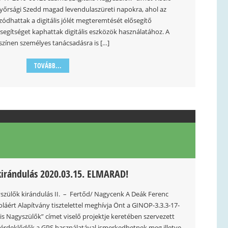
győrsági Szedd magad levendulaszüreti napokra, ahol az
ódhattak a digitális jólét megteremtését elősegítő
segítséget kaphattak digitális eszközök használatához. A
színen személyes tanácsadásra is […]
TOVÁBB...
kirándulás 2020.03.15. ELMARAD!
szülők kirándulás II. – Fertőd/ Nagycenk A Deák Ferenc
áért Alapítvány tisztelettel meghívja Önt a GINOP-3.3.3-17-
is Nagyszülők” címet viselő projektje keretében szervezett
az érdeklődők a GPS használatával ismerkedhetnek meg illetve