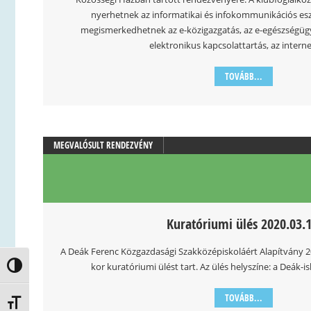
nyerhetnek az informatikai és infokommunikációs es
megismerkedhetnek az e-közigazgatás, az e-egészségügy
elektronikus kapcsolattartás, az interne
TOVÁBB...
MEGVALÓSULT RENDEZVÉNY
Kuratóriumi ülés 2020.03.1
A Deák Ferenc Közgazdasági Szakközépiskoláért Alapítvány 2
kor kuratóriumi ülést tart. Az ülés helyszíne: a Deák-is
Nagy kontraszt váltása
TOVÁBB...
Betűméret váltása