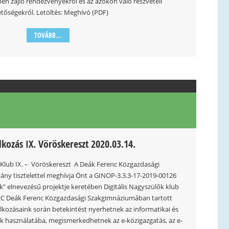
en zajló rendezvényekről és az azokon való részvételi
etőségekről. Letöltés: Meghívó (PDF)
TOVÁBB...
lkozás IX. Vöröskereszt 2020.03.14.
 Klub IX. – Vöröskereszt A Deák Ferenc Közgazdasági
vány tisztelettel meghívja Önt a GINOP-3.3.3-17-2019-00126
k” elnevezésű projektje keretében Digitális Nagyszülők klub
SzC Deák Ferenc Közgazdasági Szakgimnáziumában tartott
lkozásaink során betekintést nyerhetnek az informatikai és
 használatába, megismerkedhetnek az e-közigazgatás, az e-