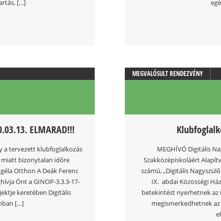
rtás, […]
egé
MEGVALÓSULT RENDEZVÉNY
0.03.13. ELMARAD!!!
Klubfoglal
a tervezett klubfoglalkozás
MEGHÍVÓ Digitális Na
 miatt bizonytalan időre
Szakközépiskoláért Alapít
Angéla Otthon A Deák Ferenc
számú, „Digitális Nagyszülő
hívja Önt a GINOP-3.3.3-17-
IX. abdai Közösségi Ház
ektje keretében Digitális
betekintést nyerhetnek az
nban […]
megismerkedhetnek az e
e