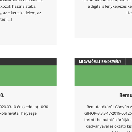
zközök használatába,
a digitális fényképezés ke
, az e-kereskedelem, az
Hay
tes […]
MEGVALÓSULT RENDEZVÉNY
0.
Bemut
020.03.10-én (kedden) 10:30-
Bemutatókörút Gönyűn A 
kola hivatali helysége
GINOP-3.3.3-17-2019-00126 
tartott bemutató körútján
kiadványával és oktató ki