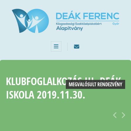
KLUBFOGLALKOZÁS III. DEÁK-
MEGVALÓSULT RENDEZVÉNY
ISKOLA 2019.11.30.