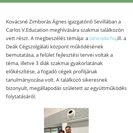
Kovácsné Zimborás Ágnes igazgatónő Sevillában a
Carlos V.Education meghívására szakmai találkozón
vett részt. A megbeszélés témája: a
taniroda.hu
,ill. a
Deák Cégszolgálati központ működésének
bemutatása, a felület fejlesztési tervei voltak a
téma, illetve 3 diák szakmai gyakorlatának
előkészítése, a fogadó cégek profiljának
tanulmányozása volt. A találkozó sikeresnek
bizonyult, megállapodás született az együttműködés
folytatásáról.