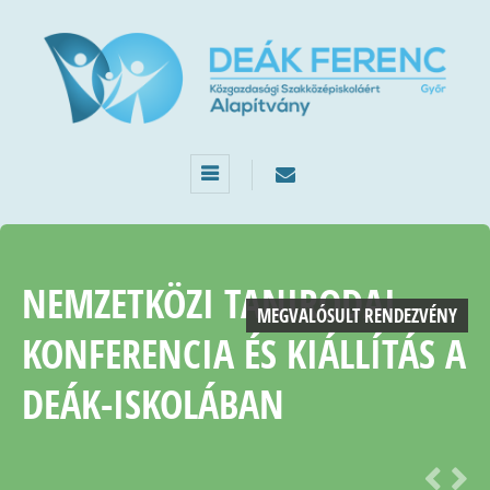
NEMZETKÖZI TANIRODAI
MEGVALÓSULT RENDEZVÉNY
KONFERENCIA ÉS KIÁLLÍTÁS A
DEÁK-ISKOLÁBAN