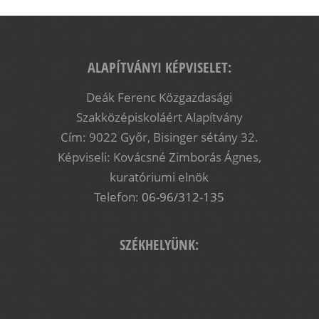
ALAPÍTVÁNYI KÉPVISELET:
Deák Ferenc Közgazdasági
Szakközépiskoláért Alapítvány
Cím: 9022 Győr, Bisinger sétány 32.
Képviseli: Kovácsné Zimborás Ágnes,
kuratóriumi elnök
Telefon:
06-96/312-135
SZÉKHELYÜNK: