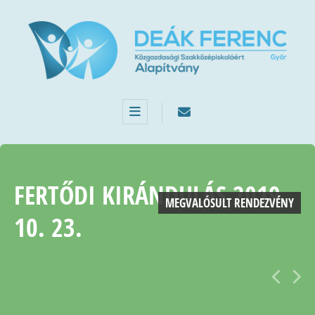
FERTŐDI KIRÁNDULÁS 2019.
MEGVALÓSULT RENDEZVÉNY
10. 23.