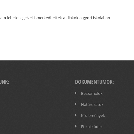
ram-lehetosegeivel-ismerkedhettek-a-diakok-a-gyori-iskolaban
ÜNK:
DOKUMENTUMOK:
Beszámolók
Határozatok
Közlemények
Etikai kódex