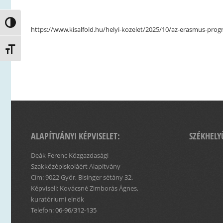
Nagy kontraszt váltása
https://www.kisalfold.hu/helyi-kozelet/2025/10/az-erasmus-prog
Betűméret váltása
ALAPÍTVÁNYI KÉPVISELET:
SZÉKHELY
Deák Ferenc Közgazdasági
Szakközépiskoláért Alapítvány
Cím: 9022 Győr, Bisinger sétány 32.
Képviseli: Kovácsné Zimborás Ágnes,
kuratóriumi elnök
Telefon:
06-96/312-135