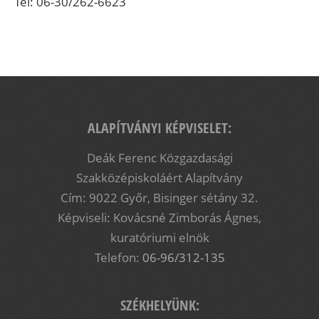
Tel: 06-30/262-6623
ALAPÍTVÁNYI KÉPVISELET:
Deák Ferenc Közgazdasági
Szakközépiskoláért Alapítvány
Cím: 9022 Győr, Bisinger sétány 32.
Képviseli: Kovácsné Zimborás Ágnes,
kuratóriumi elnök
Telefon:
06-96/312-135
SZÉKHELYÜNK: